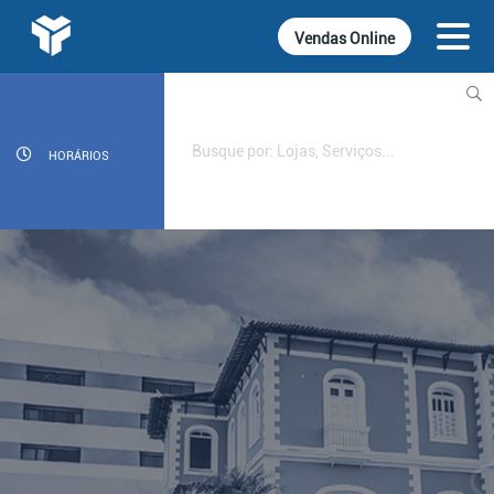
Vendas Online
INFORMATIVOS
CINEMA
HORÁRIOS
GASTRONOMIA
LOJAS
DIVERSÃO
SERVIÇOS
CONTATO