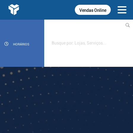
Vendas Online
INFORMATIVOS
CINEMA
HORÁRIOS
GASTRONOMIA
LOJAS
DIVERSÃO
SERVIÇOS
CONTATO