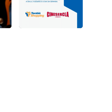
Avenida Deputado Odon Bezerra,
184 Tambiá
, João Pessoa - PB,
Brasil.
CEP: 58020-500
COMO CHEGAR