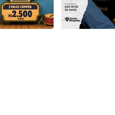
JAS
SERVIÇOS
rios
Banco
s
Barbearia
 Diversos
Casa de Câmbio
 Esportivos
Consultórios
 para o Lar
Empréstimo
os
Farmácia
ates
Lavanderia
es
Lotérica
Relógios e Bijouterias
Prestação de Serviços