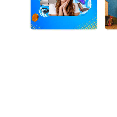
GASTRONOMIA
LO
Cafeteria
Acessó
Comida Oriental
Âncora
Comida Saudável
Artigos
Cozinha Italiana
Artigos
Doces e Salgados
Artigos
Fast-Food
Calçad
Gelateria
Chocol
Restaurante
Colchõ
Jóias, 